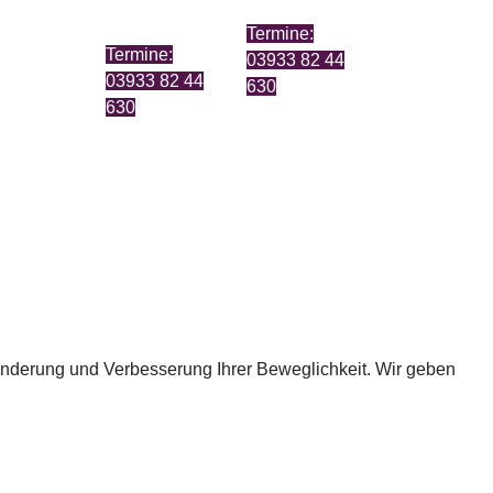
Termine:
Termine:
03933 82 44
03933 82 44
630
630
inderung und Verbesserung Ihrer Beweglichkeit. Wir geben